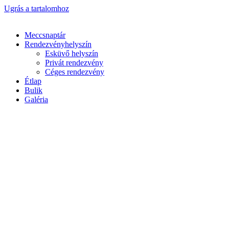
Ugrás a tartalomhoz
Meccsnaptár
Rendezvényhelyszín
Esküvő helyszín
Privát rendezvény
Céges rendezvény
Étlap
Bulik
Galéria