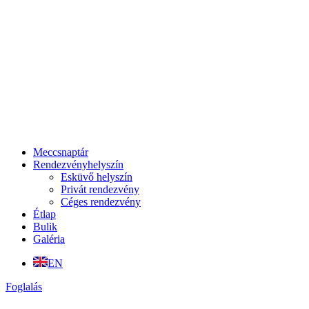
Meccsnaptár
Rendezvényhelyszín
Esküvő helyszín
Privát rendezvény
Céges rendezvény
Étlap
Bulik
Galéria
EN
Foglalás