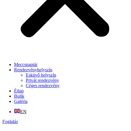
Meccsnaptár
Rendezvényhelyszín
Esküvő helyszín
Privát rendezvény
Céges rendezvény
Étlap
Bulik
Galéria
EN
Foglalás