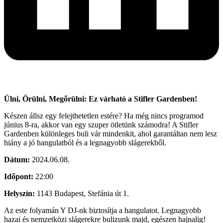
Ülni, Örülni, Megőrülni: Ez várható a Stifler Gardenben!
Készen állsz egy felejthetetlen estére? Ha még nincs programod
június 8-ra, akkor van egy szuper ötletünk számodra! A Stifler
Gardenben különleges buli vár mindenkit, ahol garantáltan nem lesz
hiány a jó hangulatból és a legnagyobb slágerekből.
Dátum:
2024.06.08.
Időpont:
22:00
Helyszín:
1143 Budapest, Stefánia út 1.
Az este folyamán Y DJ-nk biztosítja a hangulatot. Legnagyobb
hazai és nemzetközi slágerekre bulizunk majd, egészen hajnalig!