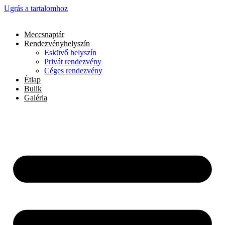
Ugrás a tartalomhoz
Meccsnaptár
Rendezvényhelyszín
Esküvő helyszín
Privát rendezvény
Céges rendezvény
Étlap
Bulik
Galéria